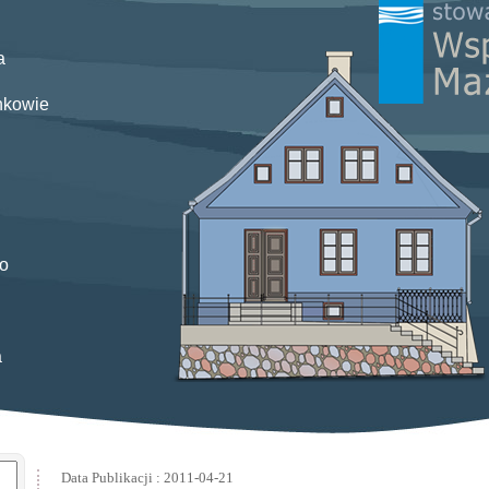
a
nkowie
o
a
Data Publikacji : 2011-04-21