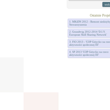
Ostatnie Proje
1. MKiDN 2012 - Remont siedziyb
Stowarzyszenia
2. Grundtvig 2012-2014 'D.I.Y.
European Skill Sharing Network'
3. FIO 2013 - 'COP Giżycko na rze
aktywności społecznej III'
4. SP 2013 'COP Giżycko na rzecz
aktywności społecznej III'