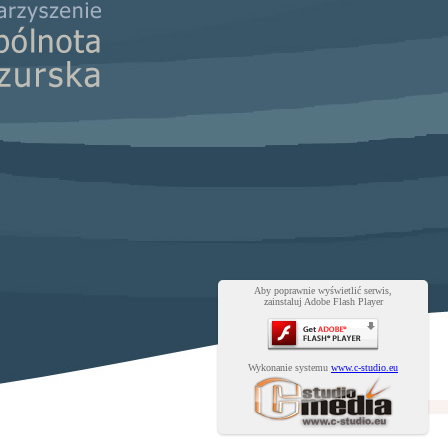
Aby poprawnie wyświetlić serwis,
zainstaluj Adobe Flash Player
Wykonanie systemu
www.c-studio.eu