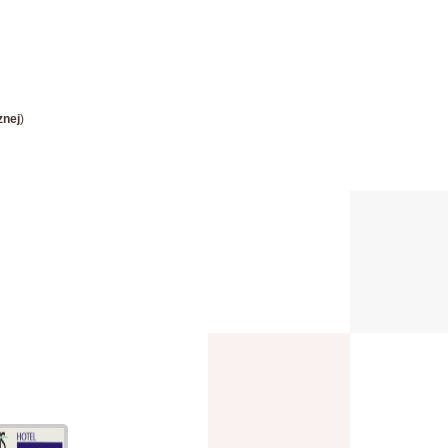
znej
)