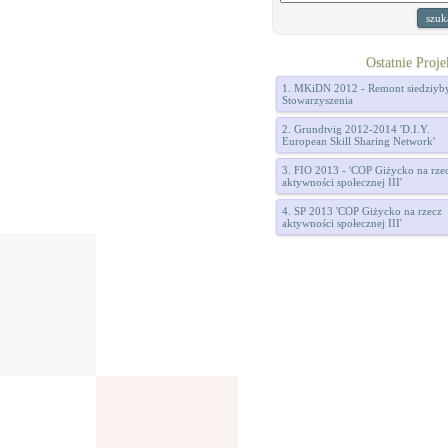
Ostatnie Proje
1. MKiDN 2012 - Remont siedziyb
Stowarzyszenia
2. Grundtvig 2012-2014 'D.I.Y.
European Skill Sharing Network'
3. FIO 2013 - 'COP Giżycko na rze
aktywności społecznej III'
4. SP 2013 'COP Giżycko na rzecz
aktywności społecznej III'