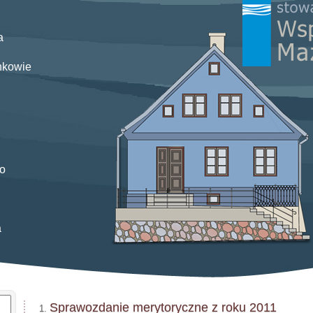
a
nkowie
o
a
Sprawozdanie merytoryczne z roku 2011
1.