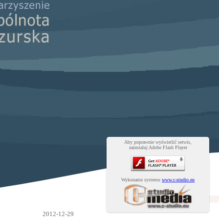
Aby poprawnie wyświetlić serwis,
zainstaluj Adobe Flash Player
Wykonanie systemu
www.c-studio.eu
2012-12-29