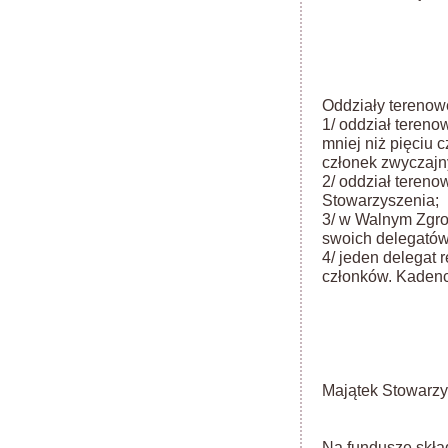
Oddziały terenow
1/ oddział tereno
mniej niż pięciu
członek zwyczajn
2/ oddział teren
Stowarzyszenia;
3/ w Walnym Zgro
swoich delegatów
4/ jeden delegat r
członków. Kadencj
Majątek Stowarzy
Na fundusze skład