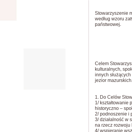
Stowarzyszenie m
według wzoru zat
państwowej.
Celem Stowarzysz
kulturalnych, sp
innych służących 
jezior mazurskich
1. Do Celów Stow
1/ kształtowanie 
historyczno – spo
2/ podnoszenie i 
3/ działalność w 
na rzecz rozwoju
4/ wspieranie wsz