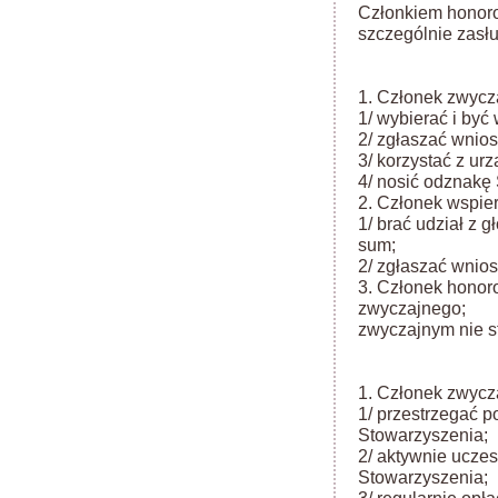
Członkiem honor
szczególnie zasł
1. Członek zwycz
1/ wybierać i by
2/ zgłaszać wnios
3/ korzystać z u
4/ nosić odznakę
2. Członek wspie
1/ brać udział z 
sum;
2/ zgłaszać wnios
3. Członek honor
zwyczajnego; d
zwyczajnym nie st
1. Członek zwycz
1/ przestrzegać p
Stowarzyszenia;
2/ aktywnie uczes
Stowarzyszenia;