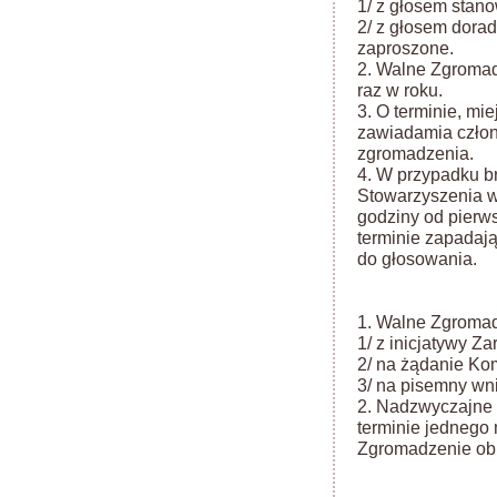
1/ z głosem stan
2/ z głosem dora
zaproszone.
2. Walne Zgromad
raz w roku.
3. O terminie, m
zawiadamia człon
zgromadzenia.
4. W przypadku 
Stowarzyszenia w
godziny od pierw
terminie zapadaj
do głosowania.
1. Walne Zgromad
1/ z inicjatywy Z
2/ na żądanie Kom
3/ na pisemny wn
2. Nadzwyczajne
terminie jednego 
Zgromadzenie obr