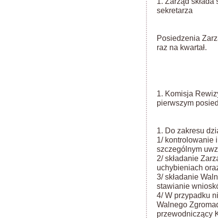
1. Zarząd składa 
sekretarza i
Posiedzenia Zarzą
raz na kwartał.
1. Komisja Rewizy
pierwszym posied
1. Do zakresu dzi
1/ kontrolowanie 
szczególnym uwzg
2/ składanie Zar
uchybieniach ora
3/ składanie Wal
stawianie wniosk
4/ W przypadku 
Walnego Zgromad
przewodniczący K