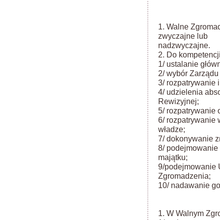
1. Walne Zgromad
zwyczajne lub
nadzwyczajne.
2. Do kompetencj
1/ ustalanie głów
2/ wybór Zarządu 
3/ rozpatrywanie 
4/ udzielenia ab
Rewizyjnej;
5/ rozpatrywanie
6/ rozpatrywanie
władze;
7/ dokonywanie z
8/ podejmowanie 
majątku;
9/podejmowanie 
Zgromadzenia;
10/ nadawanie go
1. W Walnym Zgro