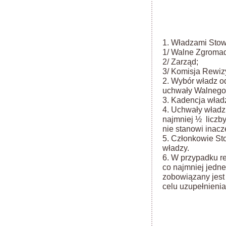
1. Władzami Stow
1/ Walne Zgromad
2/ Zarząd;
3/ Komisja Rewiz
2. Wybór władz o
uchwały Walnego
3. Kadencja władz 
4. Uchwały władz
najmniej ½ liczby
nie stanowi inacze
5. Członkowie St
władzy.
6. W przypadku re
co najmniej jedn
zobowiązany jes
celu uzupełnieni