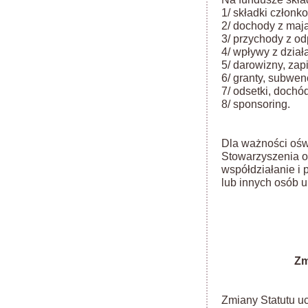
1/ składki członk
2/ dochody z maj
3/ przychody z od
4/ wpływy z działa
5/ darowizny, zapi
6/ granty, subwenc
7/ odsetki, dochód
8/ sponsoring.
Dla ważności ośw
Stowarzyszenia o
współdziałanie i
lub innych osób 
Zm
Zmiany Statutu u