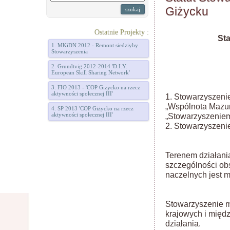
Giżycku
Ostatnie Projekty :
St
1. MKiDN 2012 - Remont siedziyby
Stowarzyszenia
2. Grundtvig 2012-2014 'D.I.Y.
European Skill Sharing Network'
3. FIO 2013 - 'COP Giżycko na rzecz
aktywności społecznej III'
1. Stowarzyszenie
„Wspólnota Mazur
4. SP 2013 'COP Giżycko na rzecz
aktywności społecznej III'
„Stowarzyszeniem
2. Stowarzyszeni
Terenem działania
szczególności ob
naczelnych jest m
Stowarzyszenie m
krajowych i międ
działania.