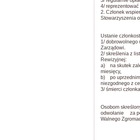
3/ regularnie opł
4/ reprezentować 
2. Członek wspier
Stowarzyszenia o
Ustanie członkos
1/ dobrowolnego 
Zarządowi.
2/ skreślenia z l
Rewizyjnej:
a) na skutek zal
miesięcy
.
b) po uprzednim
niezgodnego z ce
3/ śmierci członka
Osobom skreślony
odwołanie za po
Walnego Zgromad