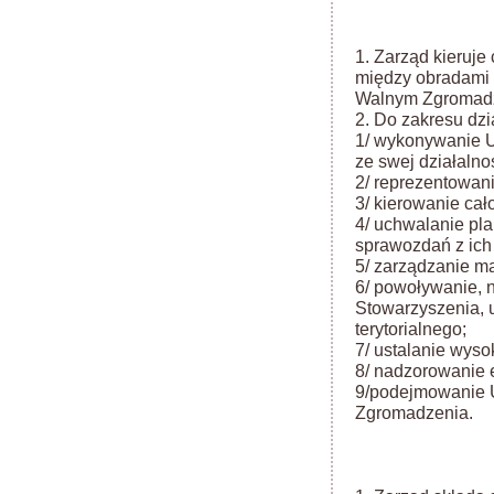
1. Zarząd kieruje
między obradami 
Walnym Zgromad
2. Do zakresu dzi
1/ wykonywanie 
ze swej działalnoś
2/ reprezentowan
3/ kierowanie cał
4/ uchwalanie pl
sprawozdań z ich
5/ zarządzanie m
6/ powoływanie, 
Stowarzyszenia, u
terytorialnego;
7/ ustalanie wyso
8/ nadzorowanie 
9/podejmowanie 
Zgromadzenia.