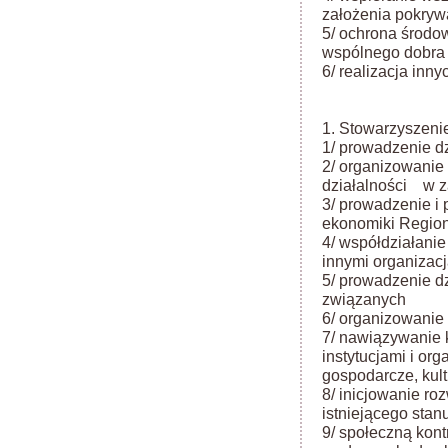
założenia pokryw
5/ ochrona środo
wspólnego dobra 
6/ realizacja inn
1. Stowarzyszenie
1/ prowadzenie dz
2/ organizowanie 
działalności w za
3/ prowadzenie i p
ekonomiki Regio
4/ współdziałanie
innymi organizac
5/ prowadzenie dz
związanych
6/ organizowanie 
7/ nawiązywanie 
instytucjami i or
gospodarcze, kul
8/ inicjowanie r
istniejącego stan
9/ społeczną kont