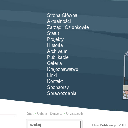
Strona Główna
Aktualności
Zarząd i Członkowie
Statut
Projekty
Historia
Archiwum
Publikacje
Galeria
Krajoznawstwo
Linki
Kontakt
Sponsorzy
Sprawozdania
Start
>
Galeria - Koncerty
>
Organoleptic
Data Publikacji : 2011